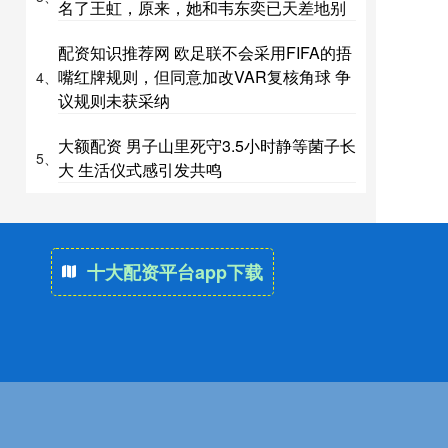
名了王虹，原来，她和韦东奕已天差地别
配资知识推荐网 欧足联不会采用FIFA的捂
嘴红牌规则，但同意加改VAR复核角球 争
4、
议规则未获采纳
大额配资 男子山里死守3.5小时静等菌子长
5、
大 生活仪式感引发共鸣
十大配资平台app下载