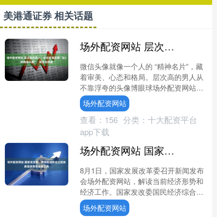
美港通证券 相关话题
场外配资网站 层次高的男人，往往很喜欢用“这2种微信头像”，很玄也很准
微信头像就像一个人的 “精神名片”，藏
着审美、心态和格局。层次高的男人从
不靠浮夸的头像博眼球场外配资网站，
他们的头像看似简单，却透着沉稳和智
场外配资网站
慧。这种 “玄” 不....
查看：
156
分类：
十大配资平台
app下载
场外配资网站 国家发改委：将报批加快设立投放新型政策性金融工具
8月1日，国家发展改革委召开新闻发布
会场外配资网站，解读当前经济形势和
经济工作。国家发改委国民经济综合司
司长周陈在会上表示，近期国家发展改
场外配资网站
革委将报批加快设立投放....