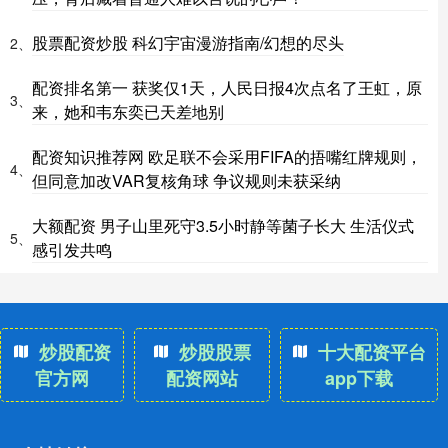
股票配资炒股 科幻宇宙漫游指南/幻想的尽头
2、
配资排名第一 获奖仅1天，人民日报4次点名了王虹，原
3、
来，她和韦东奕已天差地别
配资知识推荐网 欧足联不会采用FIFA的捂嘴红牌规则，
4、
但同意加改VAR复核角球 争议规则未获采纳
大额配资 男子山里死守3.5小时静等菌子长大 生活仪式
5、
感引发共鸣
炒股配资
炒股股票
十大配资平台
官方网
配资网站
app下载