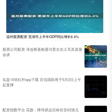
温州股票配资 芜湖市上半年GDP同比增长6.4%
股票公司配资 泽连斯基称愿与普京在土耳其直接
会谈
实盘10倍杠杆app下载 百信国际将于5月2日上午
起复牌
配资指数平台 花旗：降伟易达目标价至62港元