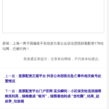
辟谣：上海一男子因编造不实信息引发公众议论恐慌炒股配资178论
坛网，已被行拘！
美港通证券提示：文章来自网络，不代表本站观点。
上一篇：
股票配资正规平台 抖音公布邵医生坠亡事件相关账号处
置情况
下一篇：
股票配资平台门户官网 逗乐瞬间：小区保安给流浪猫喂
粮笑到晃，猫粮撒成 “银河”，猫围着他转成 “贪吃圈”_结果_赵
叔养_垃圾桶