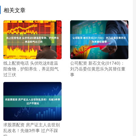
相关文章
线上配资电话 头伏吃这8道温
公司配资 新石文化(01740)：
阳食物，护阳养生，养足阳气
刘乃岳委任黄思乐为其替任董
过三伏
事
求股票配资 房产证主人去世别
乱改名！先做3件事 过户不踩