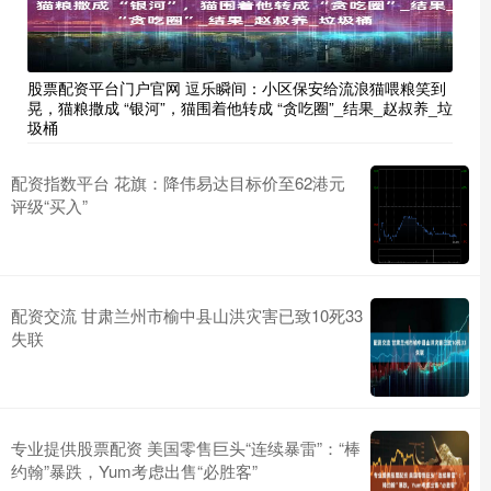
股票配资平台门户官网 逗乐瞬间：小区保安给流浪猫喂粮笑到
晃，猫粮撒成 “银河”，猫围着他转成 “贪吃圈”_结果_赵叔养_垃
圾桶
配资指数平台 花旗：降伟易达目标价至62港元
评级“买入”
配资交流 甘肃兰州市榆中县山洪灾害已致10死33
失联
专业提供股票配资 美国零售巨头“连续暴雷”：“棒
约翰”暴跌，Yum考虑出售“必胜客”