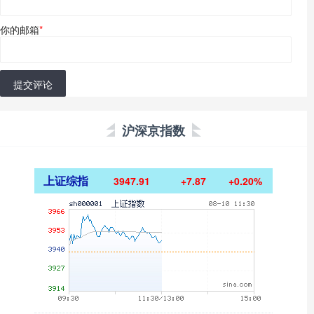
你的邮箱
*
提交评论
沪深京指数
上证综指
3947.91
+7.87
+0.20%